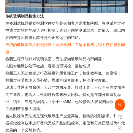
传统玻璃制品检测方法
主要测试机器视觉检测软件功能是否和客户需求相匹配。在测试的过程
中通过对软件的输入进行控制，达到不同的测试结果，对输入、输出内
容的差异比较得到软件是否正常运行的结论。
传统的玻璃依靠人眼进行表面瑕疵检测，在这个检测过程中存在很多问
题：
检测过程只能针对玻璃表面，无法探知玻璃制品内部问题；
人眼对细微缺陷不敏感，容易出现误检、漏检情况；
检测工人无法稳定进行高强度的重复性工作，检测效率低，速度慢；
检测过程受检测人员心情、思维等因素影响，标准化程度低。
玻璃尺寸逐渐向超薄、大尺寸方向发展。针对于此，不仅企业需要加快
生产速度，也给人工检测过程带来极大困扰。特别是在部分玻璃制品
中，结石、气泡的缺陷尺寸小于0.5MM，已经接近人眼观测极限，给人
工检测带来极大困难。
当人眼检测无法满足现代玻璃生产企业高速、精确的检测需求。利用机
器视觉检测技术进行替代完成产品缺陷检测、定位和分类已经成为行业
发展的一个必然趋势。