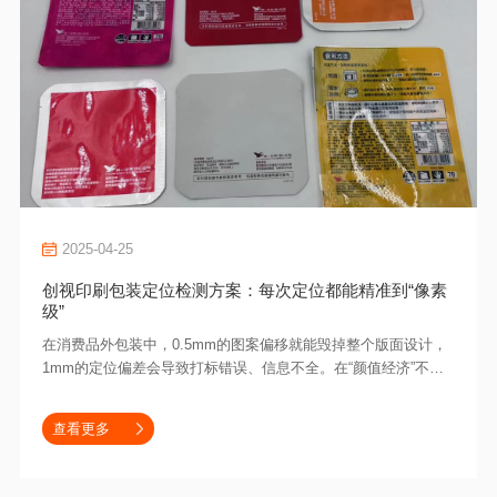
2025-04-25
创视印刷包装定位检测方案：每次定位都能精准到“像素
级”
在消费品外包装中，0.5mm的图案偏移就能毁掉整个版面设计，
1mm的定位偏差会导致打标错误、信息不全。在“颜值经济”不断
崛起的时代，食品外包装的精致程度，逐渐成为消费者选择产品
的重要因素。创视自动化推出的《印刷包装定位检测方案》，实
查看更多
查看更多
查看更多
现“像素级”定位精度，让每个包装打标出厂零缺陷。