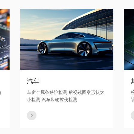
汽车
角
车窗金属条缺陷检测 后视镜图案形状大
小检测 汽车齿轮擦伤检测