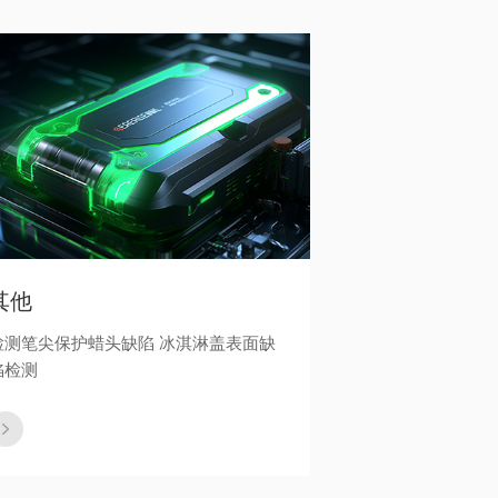
其他
检测笔尖保护蜡头缺陷 冰淇淋盖表面缺
陷检测